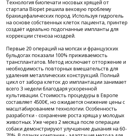
Технология биопечати носовых хрящей от
стартапа Biopet решила вековую проблему
брахицефалических пород. Используя гидрогель
на основе собственных клеток пациента, принтер
создаёт идеально подогнанные импланты для
коррекции стеноза ноздрей.
Первые 20 операций на мопсах и французских
бульдогах показали 100% приживаемость
трансплантатов. Метод исключает отторжение и
необходимость повторных вмешательств для
удаления металлических конструкций. Полный
цикл от забора клеток до имплантации занимает
всего 3 недели благодаря ускоренной
культивации. Стоимость процедуры в Европе
составляет 4500€, но ожидается снижение цены с
масштабированием технологии. Особенность
разработки - сохранение роста хряща у молодых
животных. Уже через 2 месяца после операции
собаки демонстрируют улучшение дыхания на 60-
70%. В планах компании - адаптация метода для