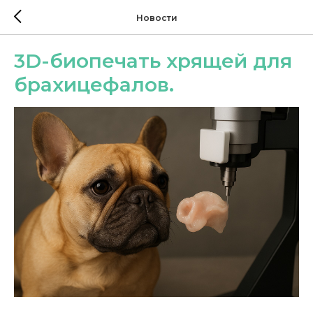
Новости
3D-биопечать хрящей для
брахицефалов.