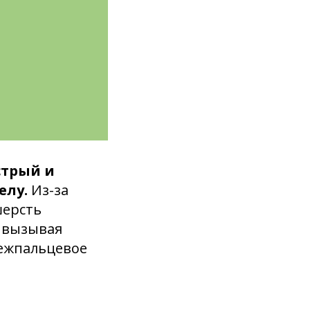
стрый и
елу.
Из-за
шерсть
, вызывая
межпальцевое