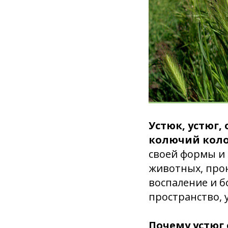
Устюк, устюг,
колючий коло
своей формы и 
животных, прон
воспаление и б
пространство, 
Почему устюг 