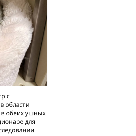
р с
 в области
 в обеих ушных
ционаре для
сследовании