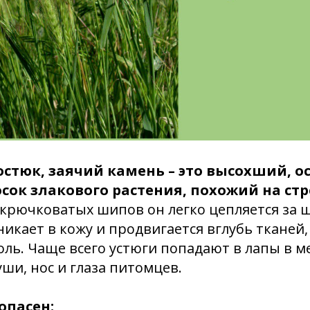
 остюк, заячий камень – это высохший, о
сок злакового растения, похожий на стр
крючковатых шипов он легко цепляется за 
икает в кожу и продвигается вглубь тканей
оль. Чаще всего устюги попадают в лапы в 
уши, нос и глаза питомцев.
опасен: