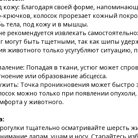
д кожу: Благодаря своей форме, напоминающ
-крючков, колосок прорезает кожный покро
ь тела, под кожу и в мышцы.
 не рекомендуется извлекать самостоятельно
г могут быть тщетными, так как шипы удер
ия животного только усугубляют ситуацию, п
паление: Попадая в ткани, устюг может спр
гноение или образование абсцесса.
ужить: Точка проникновения может быстро з
осок можно только при появлении опухоли,
мфорта у животного.
а:
прогулки тщательно осматривайте шерсть ж
внимание лапам, ушам и носу. Старайтесь из