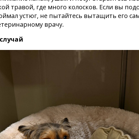
кой травой, где много колосков. Если вы под
ймал устюг, не пытайтесь вытащить его сам
етеринарному врачу.
случай