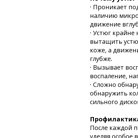
· Проникает по
наличию микро
движение вглуб
· Устюг крайне
вытащить устю
коже, а движен
глубже.
· Вызывает вос
воспаление, на
· Сложно обнар
обнаружить кол
сильного диско
Профилактик
После каждой 
уделяя особое 