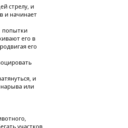
ей стрелу, и
в и начинает
: попытки
живают его в
родвигая его
овоцировать
атянуться, и
 нарыва или
ивотного,
бегать участков