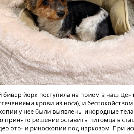
й бивер йорк поступила на приём в наш Цент
стечениями крови из носа), и беспокойством
копии у нее были выявлены инородные тела
о принято решение оставить питомца в ста
ео ото- и риноскопии под наркозом. При и