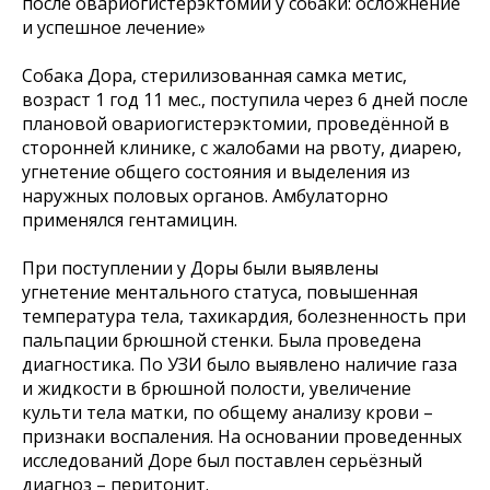
после овариогистерэктомии у собаки: осложнение
и успешное лечение»
Собака Дора, стерилизованная самка метис,
возраст 1 год 11 мес., поступила через 6 дней после
плановой овариогистерэктомии, проведённой в
сторонней клинике, с жалобами на рвоту, диарею,
угнетение общего состояния и выделения из
наружных половых органов. Амбулаторно
применялся гентамицин.
При поступлении у Доры были выявлены
угнетение ментального статуса, повышенная
температура тела, тахикардия, болезненность при
пальпации брюшной стенки. Была проведена
диагностика. По УЗИ было выявлено наличие газа
и жидкости в брюшной полости, увеличение
культи тела матки, по общему анализу крови –
признаки воспаления. На основании проведенных
исследований Доре был поставлен серьёзный
диагноз – перитонит.