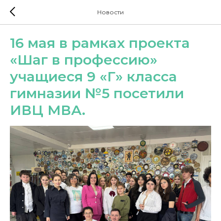
Новости
16 мая в рамках проекта
«Шаг в профессию»
учащиеся 9 «Г» класса
гимназии №5 посетили
ИВЦ МВА.