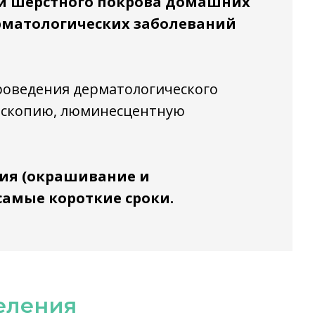
 и шерстного покрова домашних
рматологических заболеваний
роведения дерматологического
тоскопию, люминесцентную
ия (окрашивание и
 самые короткие сроки.
еления