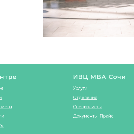
нтре
ИВЦ МВА Сочи
ре
Услуги
и
Отделения
листы
Специалисты
ии
Документы. Прайс.
ты