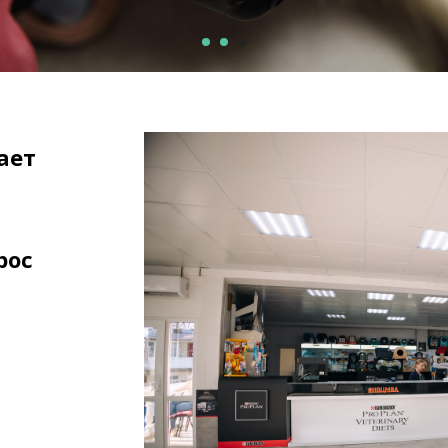
ает
рос