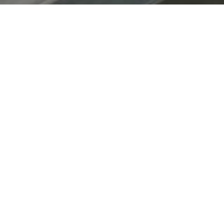
В ассортименте нашего магазина представ
лечебные и профилактические корма и тов
реализуем продукцию как отечественных, т
случае, если необходимого товара нет в на
производителей и привозим в магазин в к