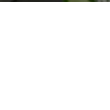
лены лекарственные препараты,
ары для ухода за животными. Мы
ак и зарубежных производителей. В
личии, мы заказываем его у
ратчайшие сроки.