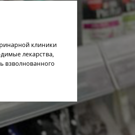
еринарной клиники
одимые лекарства,
ть взволнованного