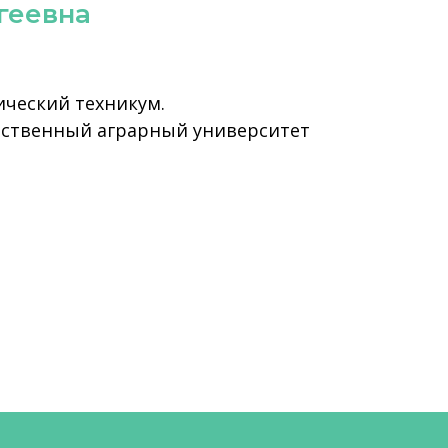
геевна
ический техникум.
рственный аграрный университет