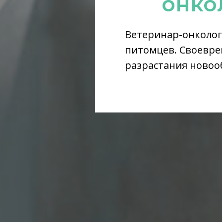
онко
Ветеринар-онколог 
питомцев. Своевре
разрастания новоо