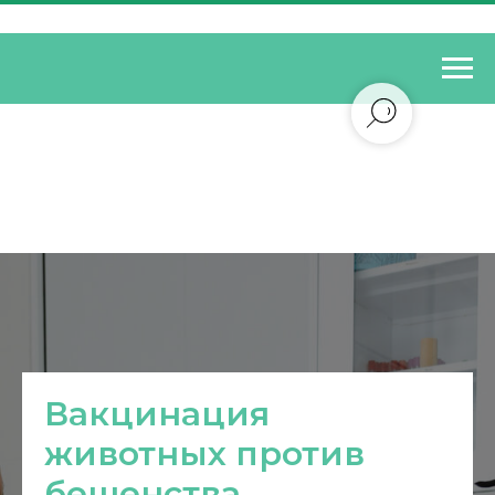
Вакцинация
животных против
бешенства