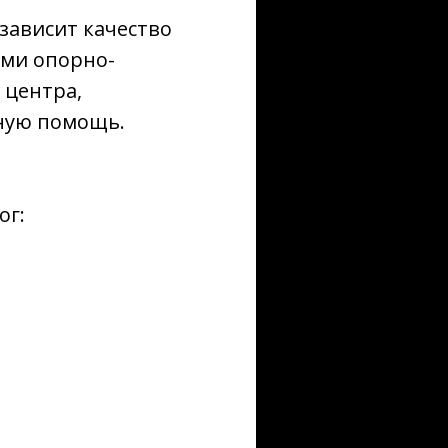
 зависит качество
ами опорно-
 центра,
вную помощь.
ог: