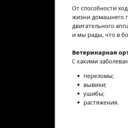
От способности ход
жизни домашнего п
двигательного апп
и мы рады, что в 
Ветеринарная ор
С какими заболева
переломы;
вывихи;
ушибы;
растяжения.